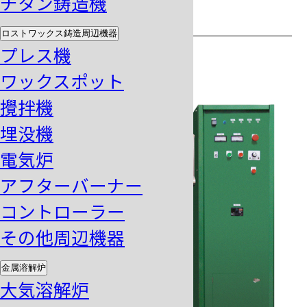
チタン鋳造機
ショットメーカー
ロストワックス鋳造周辺機器
プレス機
ワックスポット
攪拌機
埋没機
電気炉
アフターバーナー
コントローラー
その他周辺機器
金属溶解炉
大気溶解炉