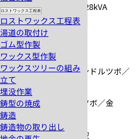
三相200V 28kVA
ロストワックス工程表
入力電源
ロストワックス工程表
50/60Hz
湯道の取付け
出力
20kW
ゴム型作製
白金 1.5kg
ワックス型作製
ワックスツリーの組み
クレイボンドルツボ／
ルツボ / 溶
立て
金 5kg
埋没作業
解量
純黒鉛ルツボ／金
鋳型の焼成
鋳造
3.5kg
鋳造物の取り出し
溶解雰囲気
大気／真空
地金の再生