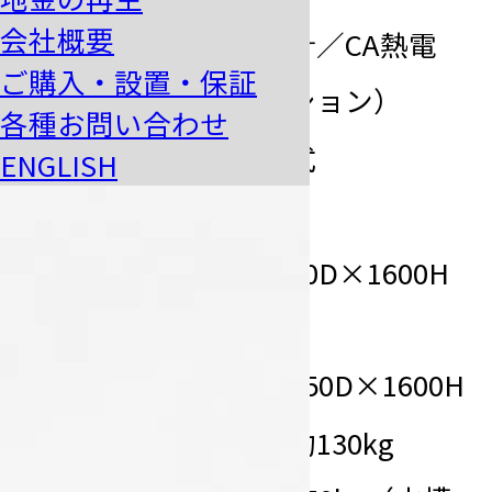
会社概要
測温（オプ
放射温度計／CA熱電
ご購入・設置・保証
ション）
対（オプション）
各種お問い合わせ
傾注方式
手動傾注式
ENGLISH
電源部／
450W×830D×1600H
サイズ
本体／
1200W×850D×1600H
電源部／約130kg