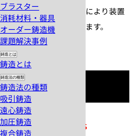
ブラスター
物の形状・溶解量などにより装置
消耗材料・器具
のカスタマイズを行います。
オーダー鋳造機
課題解決事例
鋳造とは
鋳造とは
鋳造法の種類
仕様
鋳造法の種類
吸引鋳造
遠心鋳造
加圧鋳造
型式
MGS-20AS
複合鋳造