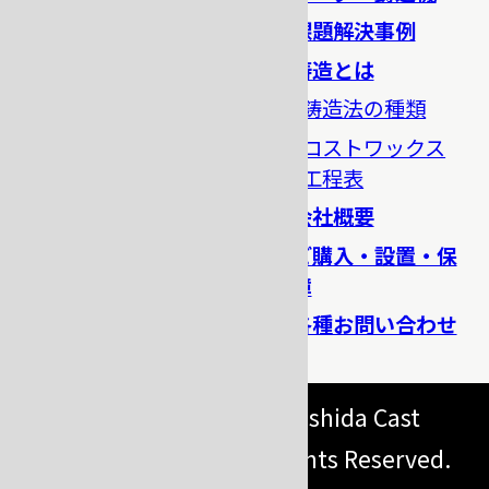
製品一覧
課題解決事例
ロストワックス鋳造機
鋳造とは
ロストワックス鋳造周
鋳造法の種類
辺機器
ロストワックス
溶解炉
工程表
ラバーキャスト
会社概要
加工機
ご購入・設置・保
障
消耗材料・器具
各種お問い合わせ
Copyright (C) 2026 Yoshida Cast
Industry Co., Ltd. All Rights Reserved.