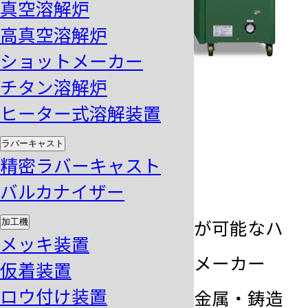
真空溶解炉
高真空溶解炉
ショットメーカー
チタン溶解炉
ヒーター式溶解装置
model
ラバーキャスト
MGS-20AS
精密ラバーキャスト
バルカナイザー
金・銀などのショットが可能なハ
加工機
メッキ装置
ンドル傾注式ショットメーカー
仮着装置
ロウ付け装置
お客様のご要望の溶解金属・鋳造