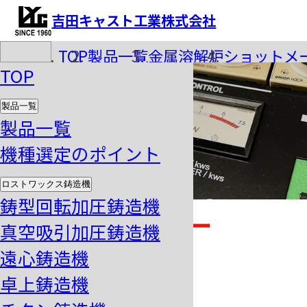
吉田キャスト工業株式会社
TOP
製品一覧
金属溶解炉
ショットメ
TOP
製品一覧
製品一覧
機種選定のポイント
MGS-20AS
ロストワックス鋳造機
鋳型回転加圧鋳造機
ショットメーカー
真空吸引加圧鋳造機
遠心鋳造機
SHOT MAKER
卓上鋳造機