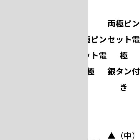
極
ピ
片極ピン
両極ピ
ン
セット電
両極ピン
セット
型
セ
極
セット電
極
式
ッ
銀タン付
極
銀タン
ト
き
き
電
極
▲（中