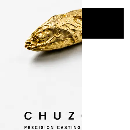
仕様
型式
SW-7000
入力
AC100V
電源
消費
500W（最大）
電力