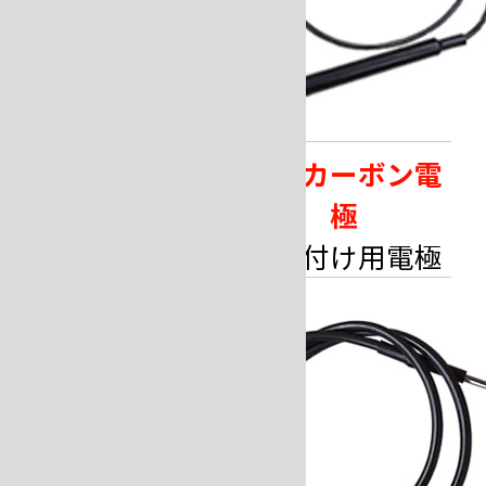
サイズ直し治具
片極カーボン電
ロウ付け用電極
極
治具
ロウ付け用電極