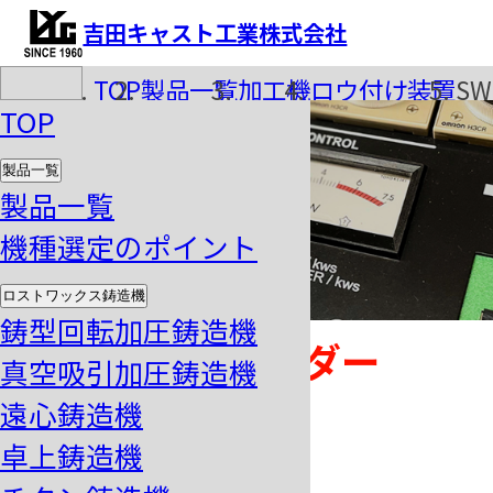
吉田キャスト工業株式会社
TOP
製品一覧
加工機
ロウ付け装置
SW
TOP
製品一覧
製品一覧
機種選定のポイント
SW-7000
ロストワックス鋳造機
鋳型回転加圧鋳造機
シルバーウェルダー
真空吸引加圧鋳造機
7000
遠心鋳造機
卓上鋳造機