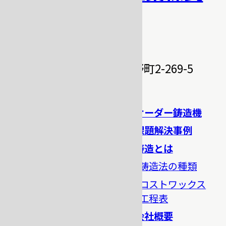
会社
〒331-0811
埼玉県さいたま市北区吉野町2-269-5
TEL.048-662-7730
TOP
オーダー鋳造機
製品一覧
課題解決事例
ロストワックス鋳造機
鋳造とは
ロストワックス鋳造周
鋳造法の種類
辺機器
ロストワックス
溶解炉
工程表
ラバーキャスト
会社概要