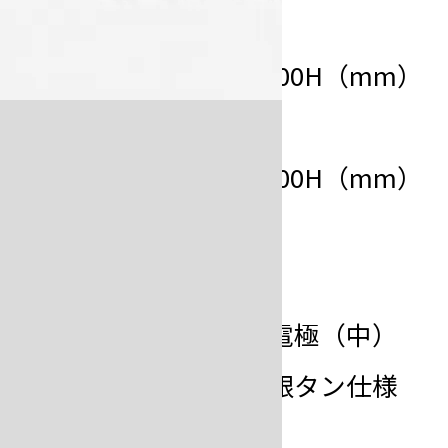
電源部／
サイ
260W×170D×300H（mm）
ズ
機構部／
230W×180D×200H（mm）
電源部／12.5kg
重量
機構部／20kg
両極ピンセット電極（中）
片極ピンセット銀タン仕様
付属
（中）