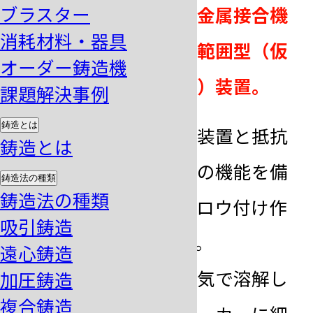
ブラスター
電気抵抗熱を利用した金属接合機
消耗材料・器具
能を複合的に備えた広範囲型（仮
オーダー鋳造機
着・ロウ付け・かしめ）装置。
課題解決事例
鋳造とは
電気抵抗式のロウ付け装置と抵抗
鋳造とは
溶接式仮着装置の両方の機能を備
鋳造法の種類
鋳造法の種類
えた装置で、仮着からロウ付け作
吸引鋳造
業が一台でこなせます。
遠心鋳造
また、線材の先端を電気で溶解し
加圧鋳造
複合鋳造