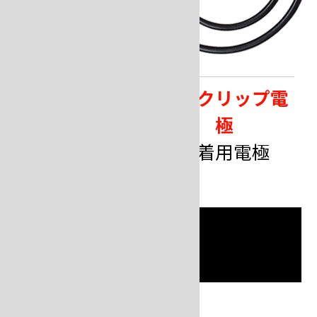
両極カーボン電
片極クリップ電
極
極
ロウ付け用電極
仮着用電極
消耗品