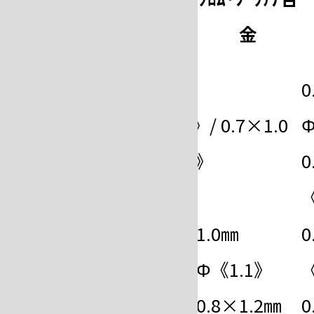
金）・銅合
金
金
0
標
0.8㎜Φ《0.9》/ 0.7×1.0
Φ
準
㎜《0.8×1.0》
0
《
1.0㎜
1.0㎜
0
銀タン仕
Φ《1.1》
Φ《1.1》
《
様
0.8×1.5㎜
0.8×1.2㎜
0