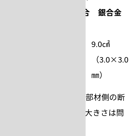
18（金合
ｸﾛﾑ･ﾌﾟﾗﾁﾅ合
銀合金
金）
金
20.2㎠
25.0㎠
9.0㎠
（4.5×4.5
（5.0×5.0
（3.0×3.0
㎜）
㎜）
㎜）
※表示寸法は接合する部材側の断
面です。仮着本体の大きさは問
いません。