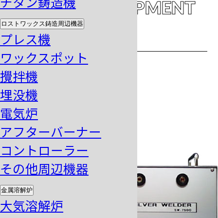
チタン鋳造機
BRAZING EQUIPMENT
ロストワックス鋳造周辺機器
ロウ付け装置
プレス機
ワックスポット
攪拌機
埋没機
電気炉
アフターバーナー
コントローラー
その他周辺機器
金属溶解炉
大気溶解炉