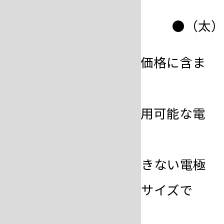
×
×
▲
●（太
●付属品として機械の価格に含ま
れる電極
▲オプションとして使用可能な電
極
×当該機種には使用できない電極
※（）内は専用の指定サイズで
す。