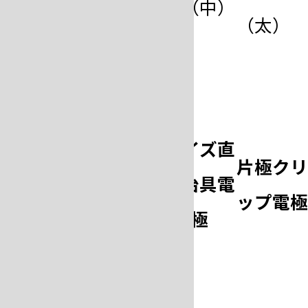
×
●（中）
●（中）
（太）
片
極
カ
SW-
サイズ直
ー
両極カー
片極ク
5000
し治具電
ボ
ボン電極
ップ電
極
ン
電
極