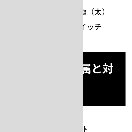
品
片極クリップ電極（太）
フットペダルスイッチ
仮着 対象金属と対
応断面積
Ｋ9～Ｋ
ｽﾃﾝﾚｽ･ｺﾊﾞﾙﾄ