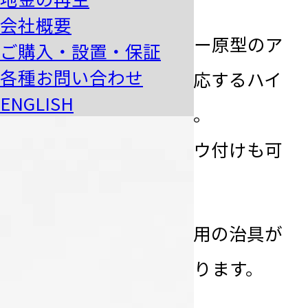
向けた複合機。
会社概要
・
宝飾鋳造でのシルバー原型のア
ご購入・設置・保証
各種お問い合わせ
ッセンブリーにも対応するハイ
ENGLISH
パワー仮着機能付き。
・
シルバーパーツのロウ付けも可
能。
※ワーク形状により専用の治具が
別途必要な場合があります。