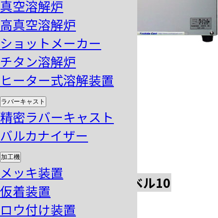
真空溶解炉
高真空溶解炉
ショットメーカー
チタン溶解炉
ヒーター式溶解装置
ラバーキャスト
model
精密ラバーキャスト
バルカナイザー
SW-7000
加工機
メッキ装置
ロウ付けレベ
仮着レベル10
仮着装置
ル7
ロウ付け装置