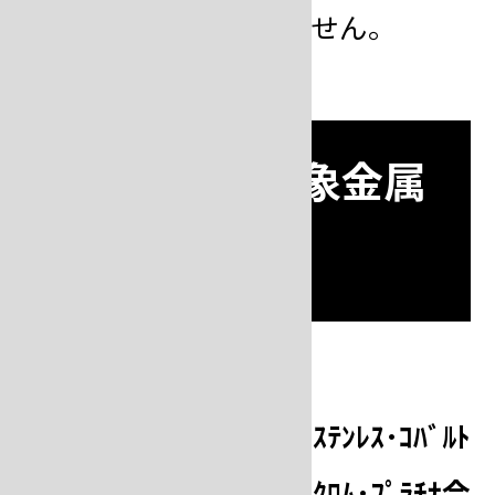
※銅合金は仮着できません。
ロウ付け 対象金属
と対応断面積
Ｋ9～Ｋ
ｽﾃﾝﾚｽ･ｺﾊﾞﾙﾄ
18（金合
ｸﾛﾑ･ﾌﾟﾗﾁﾅ合