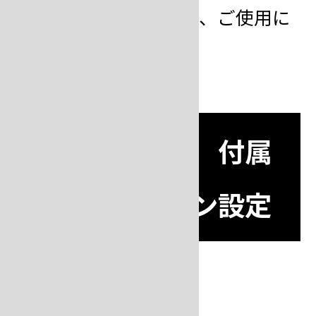
※カーボン類の電極は、ご使用に
なれません。
ロウ付け電極 付属
品とオプション設定
片