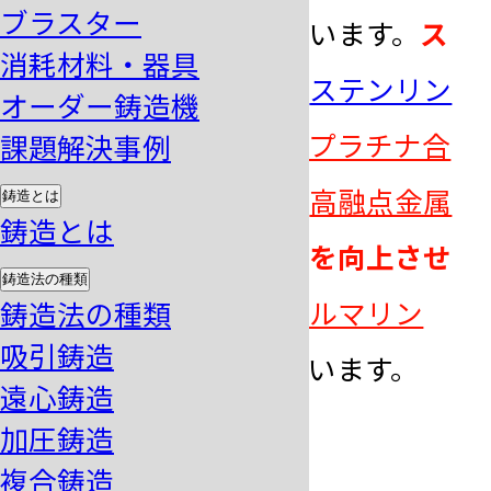
ブラスター
プ状の器具のことを言います。
ス
消耗材料・器具
テンレス製
（商品名：
ステンリン
オーダー鋳造機
グ
）が一般的ですが、
プラチナ合
課題解決事例
金
や
ステンレス
などの
高融点金属
鋳造とは
鋳造とは
の鋳造用には、
耐熱性を向上させ
鋳造法の種類
たタイプ
（商品名：
アルマリン
鋳造法の種類
吸引鋳造
グ
）の使用を推奨しています。
遠心鋳造
加圧鋳造
埋没材の種類
複合鋳造