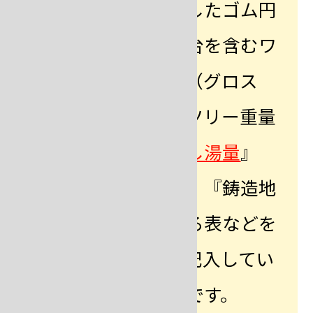
『鋳型番号』『使用したゴム円
錐台の重量』『円錐台を含むワ
ックスツリー計量値（グロス
値）』『純ワックスツリー重量
（ネット値）』『
押し湯量
』
『使用金属（比重）』『鋳造地
金総量』が書き込める表などを
作り、作業に沿って記入してい
く方法を取ると便利です。