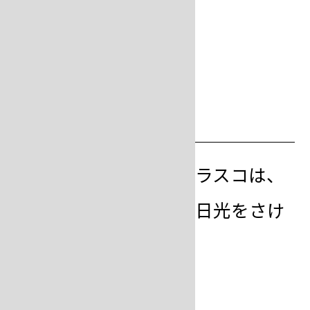
step
11
硬化させる
二次脱泡が完了したフラスコは、
振動のない場所で直射日光をさけ
て硬化させます。