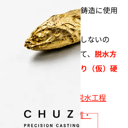
レス等
の高融点金属の鋳造に使用
されます。
水だけを加えても硬化しないの
で、
バインダー
を入れて、
脱水方
式と呼ばれる方法により（仮）硬
化させるタイプ
です。
→
シリカ系埋没材
の
脱水工程
シリカ系埋没材の品質・