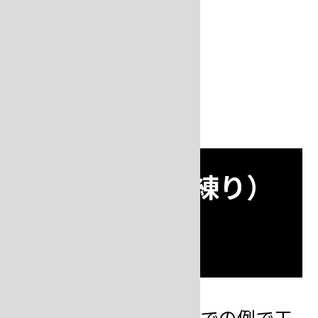
となります。
埋没作業（手練り）
の基本
ここでは、金・銀合金での例で工