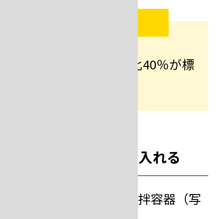
POINT
手練りの場合は混水比40％が標
準です。
step
6
容器に埋没材と水を入れる
計量した水を入れた攪拌容器（写