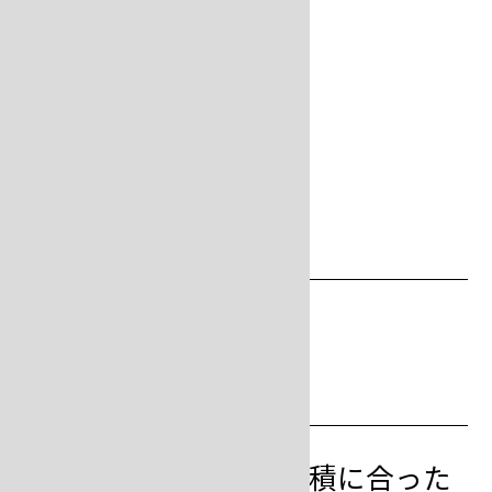
埋没材の混錬
step
4
埋没材を計量する
使用するフラスコの容積に合った