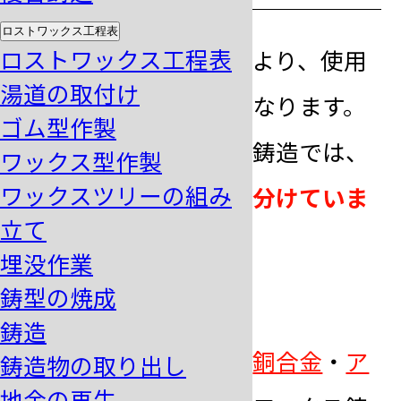
ロストワックス工程表
ロストワックス工程表
鋳造する地金の種類により、使用
湯道の取付け
する埋没材の種類が異なります。
ゴム型作製
ブロックモールド法
の鋳造では、
ワックス型作製
ワックスツリーの組み
主に
２つの種類を使い分けていま
立て
す
。
埋没作業
鋳型の焼成
石膏系結合型埋没材
鋳造
主に
金合金
・
銀合金
・
銅合金
・
ア
鋳造物の取り出し
地金の再生