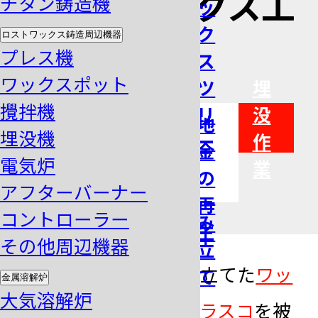
ロストワックス工
チタン鋳造機
ッ
ク
ロストワックス鋳造周辺機器
程表
ワ
プレス機
湯
ス
ゴ
ッ
鋳
ワックスポット
道
ツ
埋
ム
ク
造
攪拌機
の
リ
没
鋳
地
型
ス
物
埋没機
取
ー
作
型
金
作
型
鋳
の
電気炉
付
の
業
の
の
製
作
造
取
アフターバーナー
け
組
焼
再
製
り
コントローラー
み
成
生
出
その他周辺機器
立
し
ゴム円錐台
の上に組み立てた
ワッ
て
金属溶解炉
大気溶解炉
クスツリー
の上から
フラスコ
を被