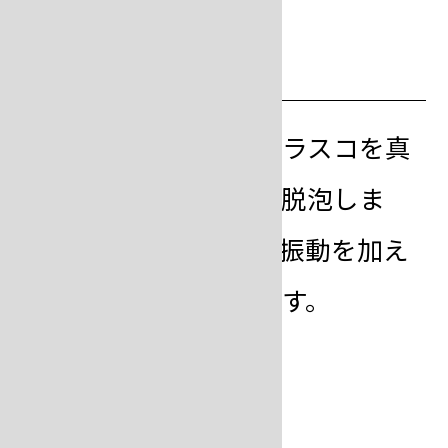
step
10
2次脱泡をする
注ぎ込みの完了したフラスコを真
空脱泡機にかけ、二次脱泡しま
す。二次脱泡の際には振動を加え
気泡の抜けを良くします。