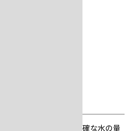
埋没材を計量します。
step
5
水を計量する
埋没材重量に対する正確な水の量