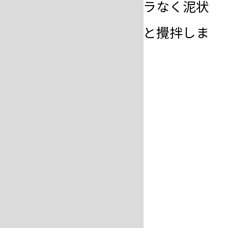
石膏スパチュラ等でムラなく泥状
になるまで、しっかりと攪拌しま
す。
脱泡と注ぎ込み