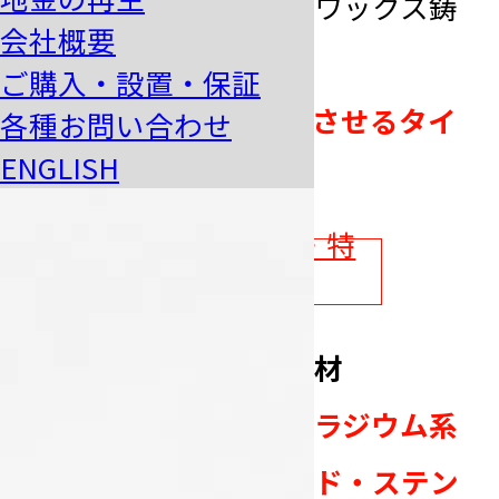
ルミ合金
などのロストワックス鋳
会社概要
造に使用されます。
ご購入・設置・保証
水を加えて練り、硬化させるタイ
各種お問い合わせ
ENGLISH
プ
です。
石膏系埋没材の品質・特
徴を見る
シリカ系無結合型埋没材
主に
プラチナ合金・パラジウム系
高融点ホワイトゴールド・ステン