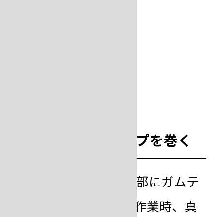
step
3
フラスコにガムテープを巻く
装着したフラスコの上部にガムテ
ープを巻きます。脱泡作業時、真