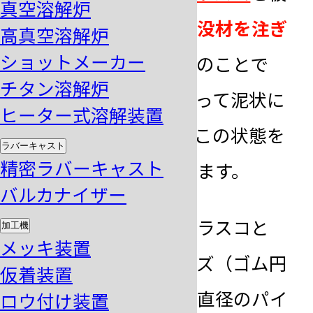
真空溶解炉
せるように装着し、
埋没材を注ぎ
高真空溶解炉
ショットメーカー
入れて硬化させる作業
のことで
チタン溶解炉
す。埋没材は水等で練って泥状に
ヒーター式溶解装置
してから使用します。この状態を
ラバーキャスト
精密ラバーキャスト
埋没材スラリーと呼びます。
バルカナイザー
埋没作業で使用するフラスコと
加工機
メッキ装置
は、ゴム円錐台のサイズ（ゴム円
仮着装置
錐台内輪直径）と同じ直径のパイ
ロウ付け装置