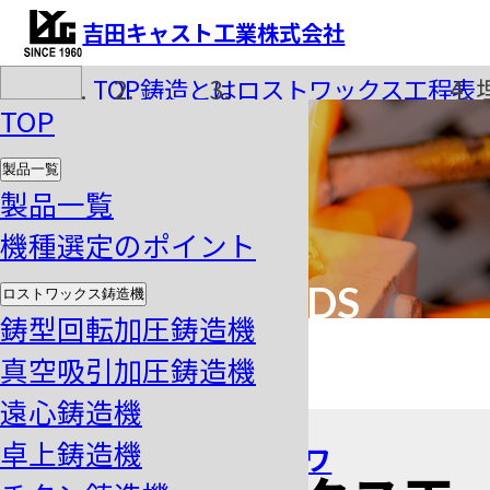
吉田キャスト工業株式会社
TOP
鋳造とは
ロストワックス工程表
TOP
製品一覧
製品一覧
機種選定のポイント
INVESTING OF
CASTING MOLDS
ロストワックス鋳造機
鋳型回転加圧鋳造機
埋没作業
真空吸引加圧鋳造機
遠心鋳造機
卓上鋳造機
ワ