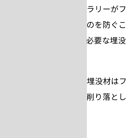
空沸騰により埋没材スラリーがフ
ラスコからこぼれ出るのを防ぐこ
とにより、鋳型として必要な埋没
材量を確保します。
※硬化後、はみ出した埋没材はフ
ラスコと同じ高さに削り落とし
ます。