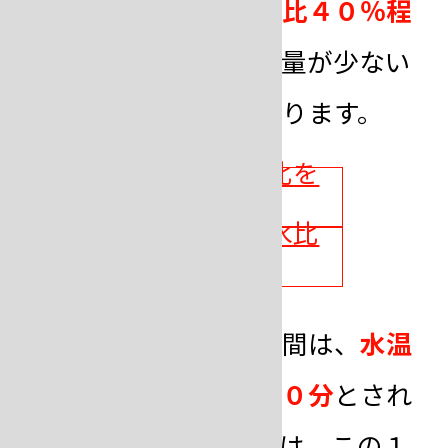
水比を若干多目（混水比４０％程
度）
にしますが、混水量が少ない
方が
鋳肌
は滑らかになります。
石膏系埋没材の混水比を
計算する
シリカ系埋没材の混水比
を計算する
石膏系埋没材の作業時間は、
水温
が２０℃の状態で約１０分
とされ
ています。埋没の際には、この１