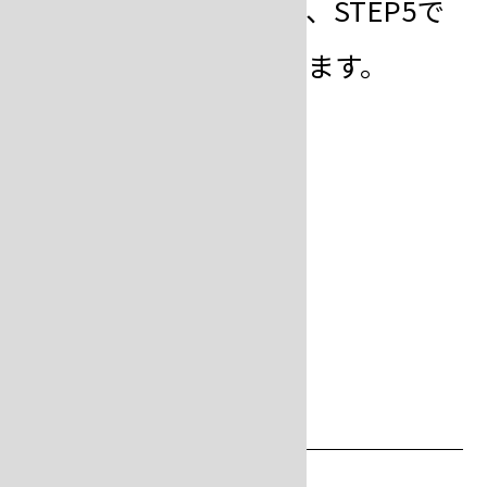
真は
ラバーボウル
）に、STEP5で
計量した埋没材を入れます。
step
7
攪拌する