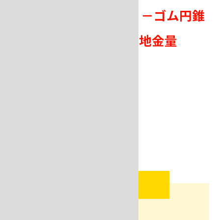
ワックスツリーの重量 －ゴム円錐
台の重量 + 押し湯分の地金量
POINT