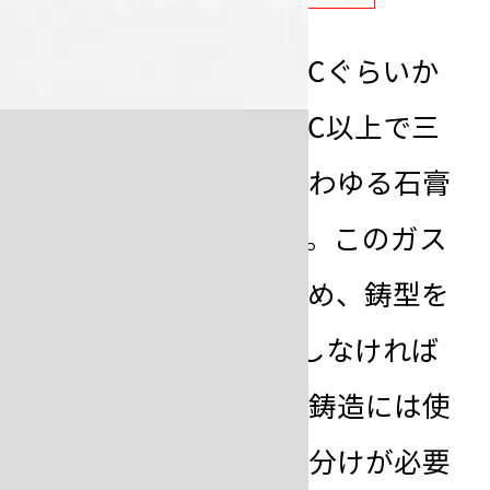
特徴を見る
石膏系埋没材は、730℃ぐらいか
ら熱分解を始め、800℃以上で三
酸化硫黄ガスなどのいわゆる石膏
ガスを顕著に発します。このガス
が
鋳巣
の原因となるため、鋳型を
高温（900℃以上）にしなければ
ならない高融点金属の鋳造には使
用できず埋没材の使い分けが必要