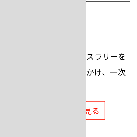
step
8
一次脱泡をする
混錬が完了した埋没材スラリーを
容器ごと
真空埋没機
にかけ、一次
脱泡をします。
脱泡機の商品詳細を見る