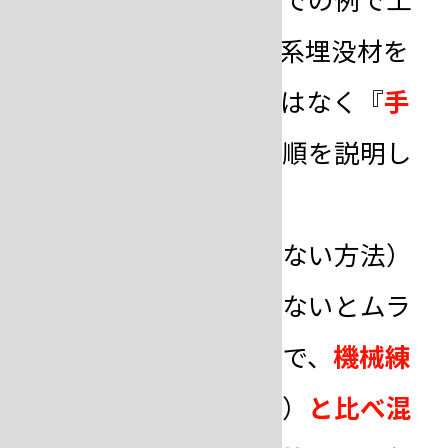
程を紹介します。石膏系埋没材を
使用して、機械練りではなく『
手
練り
』で行う場合で手順を説明し
ます。
手練り（撹拌機を使わない方法）
の場合には
混水比
が少ないとムラ
のない混練が難しいので、
機械練
り
（混水比３８％前後）
と比べ混