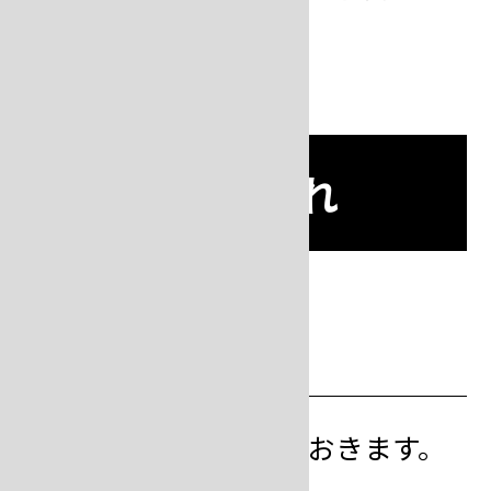
かります。
埋没作業の流れ
step
1
地金量を計算する
鋳造地金量を計算しておきます。