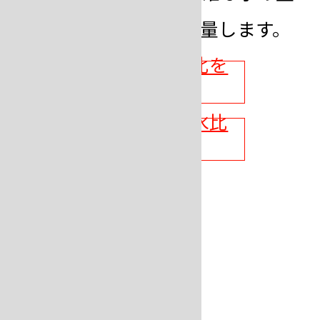
をメスシリンダーで計量します。
石膏系埋没材の混水比を
計算する
シリカ系埋没材の混水比
を計算する