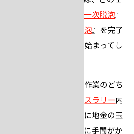
０分間で、『混練』『
一次脱泡
』
『注ぎ込み』『
二次脱泡
』を完了
させなければ、硬化が始まってし
まいます。
また、一次・二次脱泡作業のどち
らかでも省くと埋没材
スラリー
内
に気泡が残り、鋳造時に地金の玉
となって現れ、仕上げに手間がか