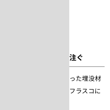
step
9
埋没材をフラスコに注ぐ
混練後に一次脱泡を行った埋没材
スラリーを多少多目にフラスコに
注ぎ込みます。