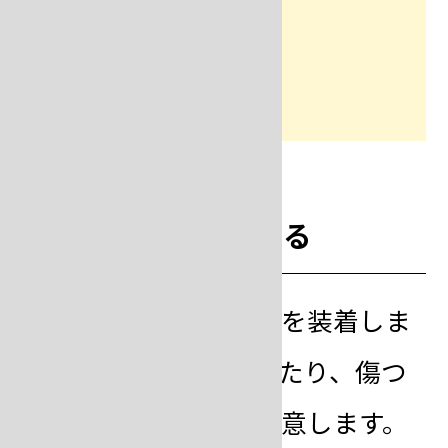
step
2
ゴム円錐台を装着する
ゴム円錐台にフラスコを装着しま
す。
ワックス型
を折ったり、傷つ
けたりしないように注意します。