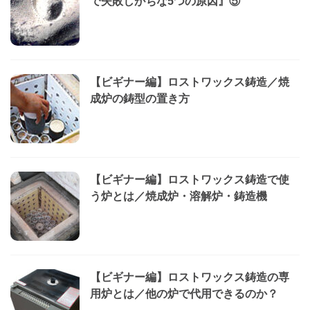
で失敗しがちな5つの原因』⑤
【ビギナー編】ロストワックス鋳造／焼
成炉の鋳型の置き方
【ビギナー編】ロストワックス鋳造で使
う炉とは／焼成炉・溶解炉・鋳造機
【ビギナー編】ロストワックス鋳造の専
用炉とは／他の炉で代用できるのか？